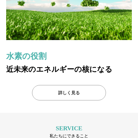
水素の役割
水素発電のしくみ
地産地消の発電ユニット
近未来のエネルギーの核になる
これからの発電のスタンダード
H2イノベーションの発電ユニット
現在日本では国をあげて水素社会を目指しています。水素発電は
化学反応により電気と熱を生み出します。
詳しく見る
詳しく見る
化石燃料のようにCO２を排出しません。また灰等の廃棄物も出
ず、水だけが生成されます。
発電効率が約70％と高いのも特徴です。
SERVICE
私たちにできること
詳しく読む