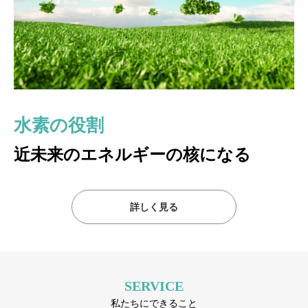
水素の役割
水素発電のしくみ
地産地消の発電ユニット
近未来のエネルギーの核になる
これからの発電のスタンダード
H2イノベーションの発電ユニット
現在日本では国をあげて水素社会を目指しています。水素発電は
化学反応により電気と熱を生み出します。
詳しく見る
詳しく見る
化石燃料のようにCO２を排出しません。また灰等の廃棄物も出
ず、水だけが生成されます。
発電効率が約70％と高いのも特徴です。
SERVICE
私たちにできること
詳しく読む